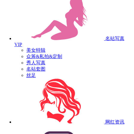
名站写真
VIP
美女特辑
众筹&私拍&定制
秀人写真
名站套图
丝足
网红资讯