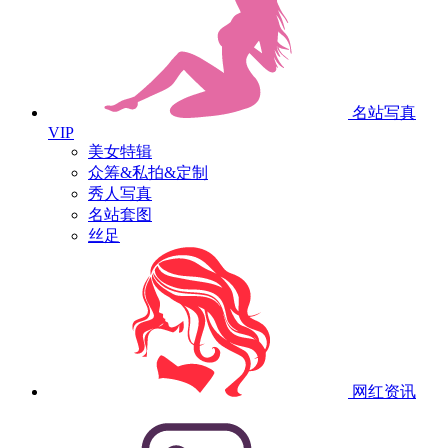
名站写真
VIP
美女特辑
众筹&私拍&定制
秀人写真
名站套图
丝足
网红资讯