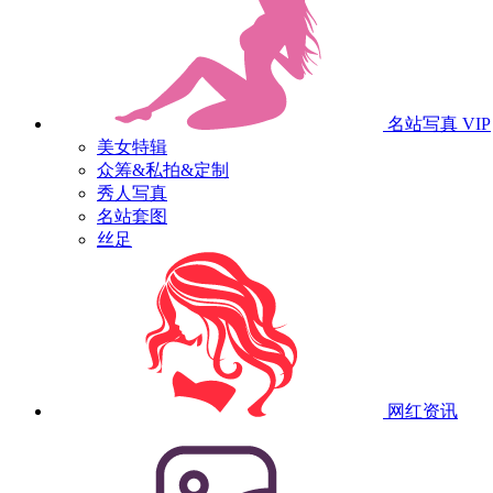
名站写真
VIP
美女特辑
众筹&私拍&定制
秀人写真
名站套图
丝足
网红资讯