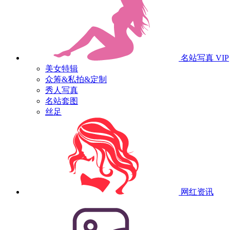
名站写真
VIP
美女特辑
众筹&私拍&定制
秀人写真
名站套图
丝足
网红资讯