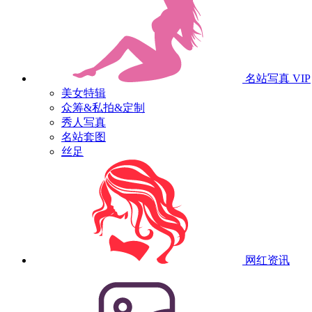
名站写真
VIP
美女特辑
众筹&私拍&定制
秀人写真
名站套图
丝足
网红资讯