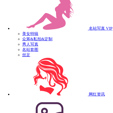
名站写真
VIP
美女特辑
众筹&私拍&定制
秀人写真
名站套图
丝足
网红资讯