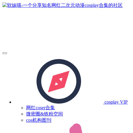
cosplay
VIP
网红coser合集
微密圈&铁粉空间
cos机构图刊