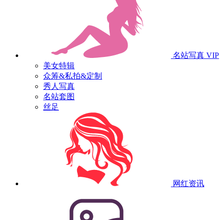
名站写真
VIP
美女特辑
众筹&私拍&定制
秀人写真
名站套图
丝足
网红资讯