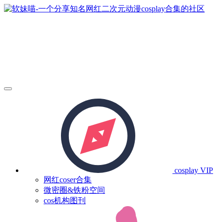
cosplay
VIP
网红coser合集
微密圈&铁粉空间
cos机构图刊