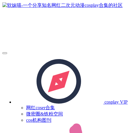
cosplay
VIP
网红coser合集
微密圈&铁粉空间
cos机构图刊