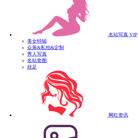
名站写真
VIP
美女特辑
众筹&私拍&定制
秀人写真
名站套图
丝足
网红资讯