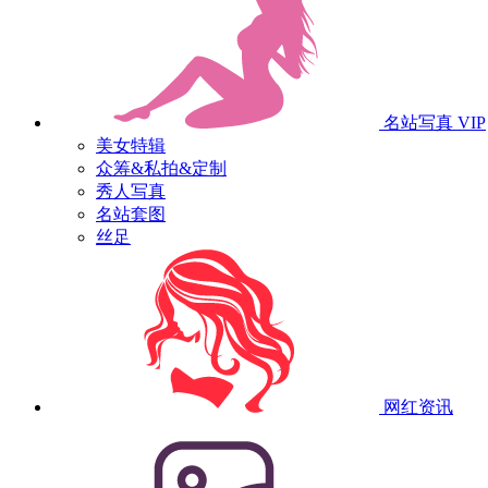
名站写真
VIP
美女特辑
众筹&私拍&定制
秀人写真
名站套图
丝足
网红资讯