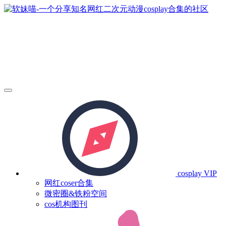
cosplay
VIP
网红coser合集
微密圈&铁粉空间
cos机构图刊