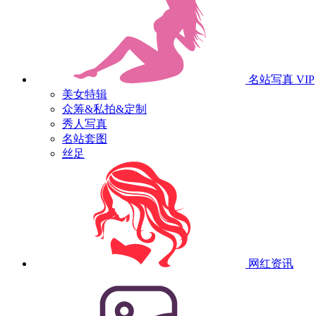
名站写真
VIP
美女特辑
众筹&私拍&定制
秀人写真
名站套图
丝足
网红资讯