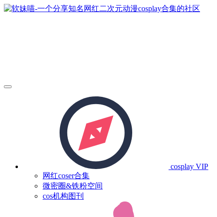
cosplay
VIP
网红coser合集
微密圈&铁粉空间
cos机构图刊