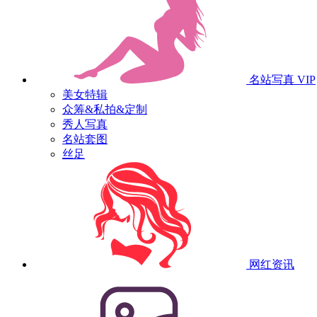
名站写真
VIP
美女特辑
众筹&私拍&定制
秀人写真
名站套图
丝足
网红资讯