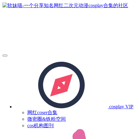
cosplay
VIP
网红coser合集
微密圈&铁粉空间
cos机构图刊