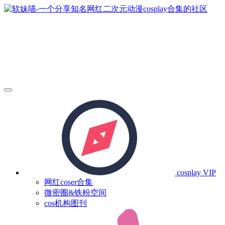
cosplay
VIP
网红coser合集
微密圈&铁粉空间
cos机构图刊