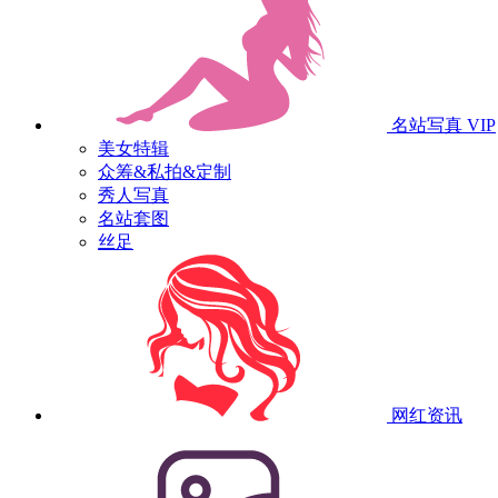
名站写真
VIP
美女特辑
众筹&私拍&定制
秀人写真
名站套图
丝足
网红资讯