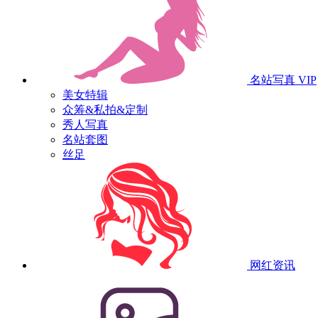
名站写真
VIP
美女特辑
众筹&私拍&定制
秀人写真
名站套图
丝足
网红资讯