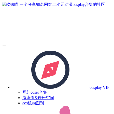
cosplay
VIP
网红coser合集
微密圈&铁粉空间
cos机构图刊