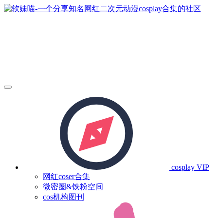
cosplay
VIP
网红coser合集
微密圈&铁粉空间
cos机构图刊