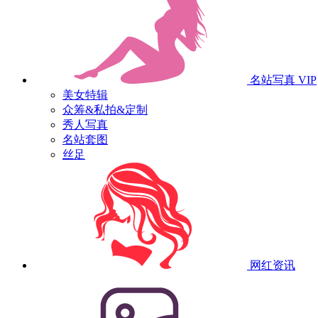
名站写真
VIP
美女特辑
众筹&私拍&定制
秀人写真
名站套图
丝足
网红资讯