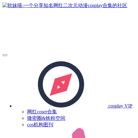
cosplay
VIP
网红coser合集
微密圈&铁粉空间
cos机构图刊