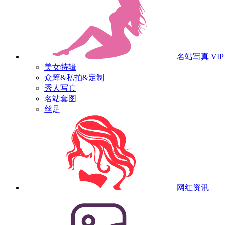
名站写真
VIP
美女特辑
众筹&私拍&定制
秀人写真
名站套图
丝足
网红资讯