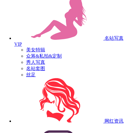
名站写真
VIP
美女特辑
众筹&私拍&定制
秀人写真
名站套图
丝足
网红资讯