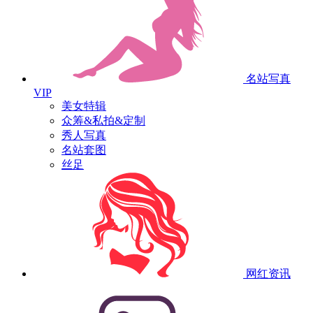
名站写真
VIP
美女特辑
众筹&私拍&定制
秀人写真
名站套图
丝足
网红资讯