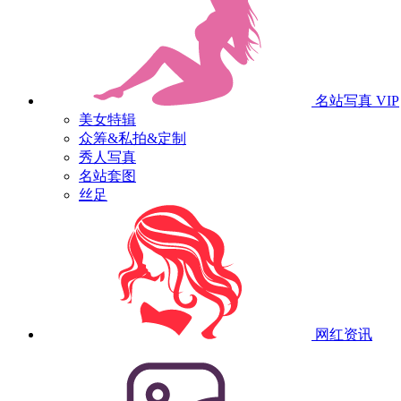
名站写真
VIP
美女特辑
众筹&私拍&定制
秀人写真
名站套图
丝足
网红资讯