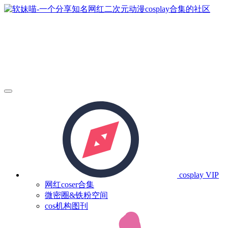
cosplay
VIP
网红coser合集
微密圈&铁粉空间
cos机构图刊