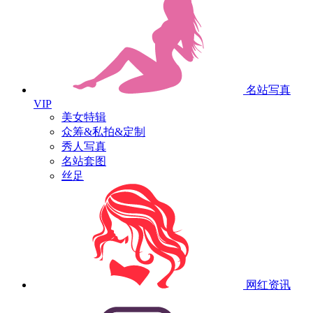
名站写真
VIP
美女特辑
众筹&私拍&定制
秀人写真
名站套图
丝足
网红资讯