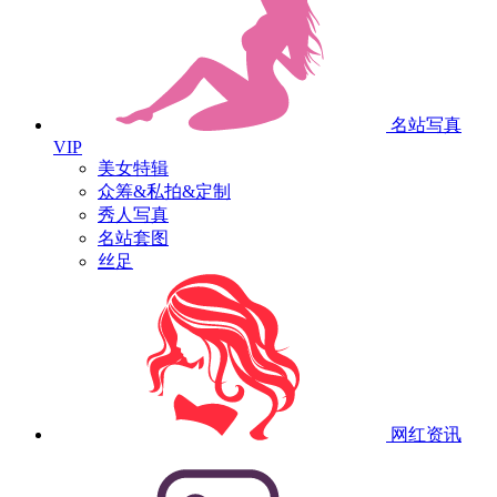
名站写真
VIP
美女特辑
众筹&私拍&定制
秀人写真
名站套图
丝足
网红资讯