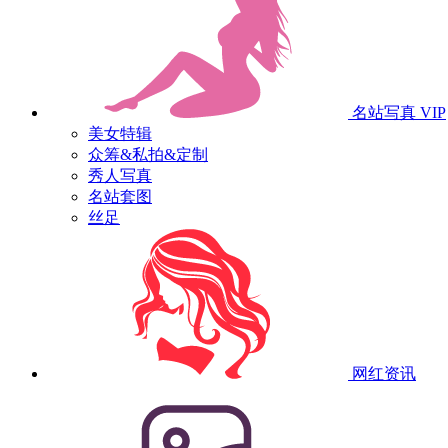
名站写真
VIP
美女特辑
众筹&私拍&定制
秀人写真
名站套图
丝足
网红资讯