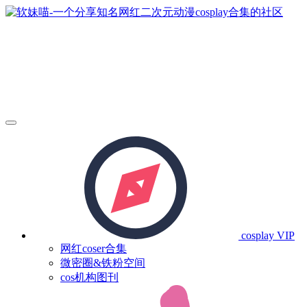
cosplay
VIP
网红coser合集
微密圈&铁粉空间
cos机构图刊