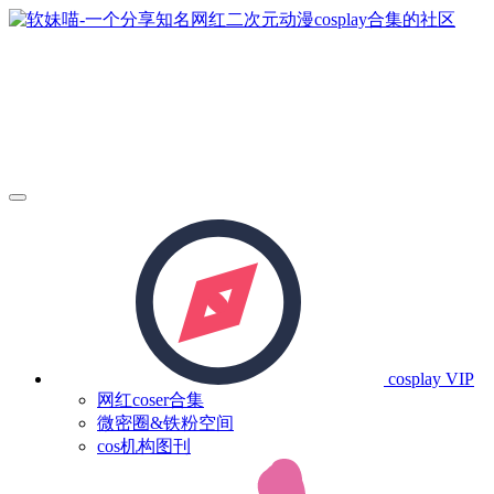
cosplay
VIP
网红coser合集
微密圈&铁粉空间
cos机构图刊