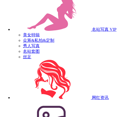
名站写真
VIP
美女特辑
众筹&私拍&定制
秀人写真
名站套图
丝足
网红资讯