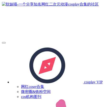
cosplay
VIP
网红coser合集
微密圈&铁粉空间
cos机构图刊