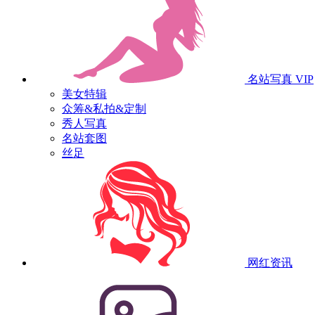
名站写真
VIP
美女特辑
众筹&私拍&定制
秀人写真
名站套图
丝足
网红资讯