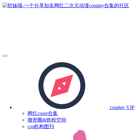
cosplay
VIP
网红coser合集
微密圈&铁粉空间
cos机构图刊