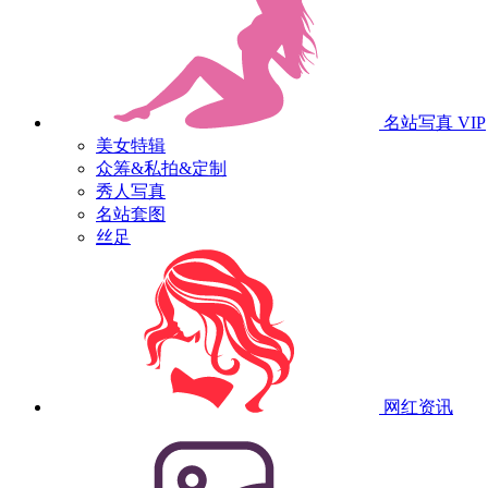
名站写真
VIP
美女特辑
众筹&私拍&定制
秀人写真
名站套图
丝足
网红资讯