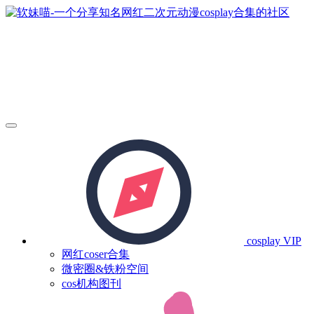
cosplay
VIP
网红coser合集
微密圈&铁粉空间
cos机构图刊