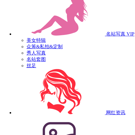
名站写真
VIP
美女特辑
众筹&私拍&定制
秀人写真
名站套图
丝足
网红资讯