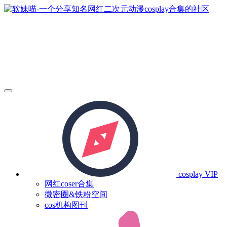
cosplay
VIP
网红coser合集
微密圈&铁粉空间
cos机构图刊