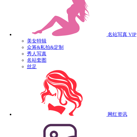
名站写真
VIP
美女特辑
众筹&私拍&定制
秀人写真
名站套图
丝足
网红资讯