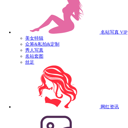
名站写真
VIP
美女特辑
众筹&私拍&定制
秀人写真
名站套图
丝足
网红资讯