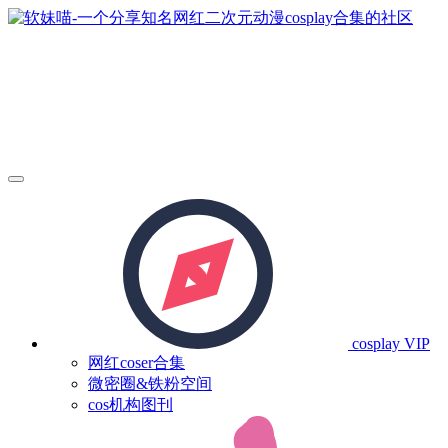
cosplay
VIP
网红coser合集
微密圈&铁粉空间
cos机构图刊