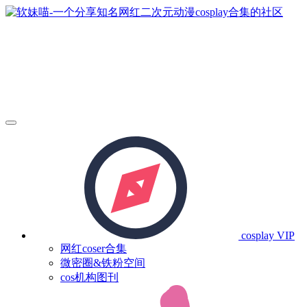
cosplay
VIP
网红coser合集
微密圈&铁粉空间
cos机构图刊