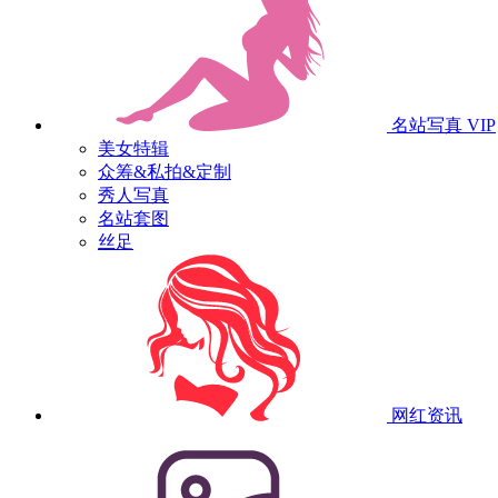
名站写真
VIP
美女特辑
众筹&私拍&定制
秀人写真
名站套图
丝足
网红资讯