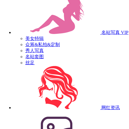
名站写真
VIP
美女特辑
众筹&私拍&定制
秀人写真
名站套图
丝足
网红资讯