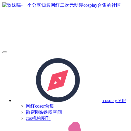
cosplay
VIP
网红coser合集
微密圈&铁粉空间
cos机构图刊