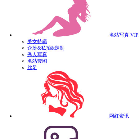
名站写真
VIP
美女特辑
众筹&私拍&定制
秀人写真
名站套图
丝足
网红资讯