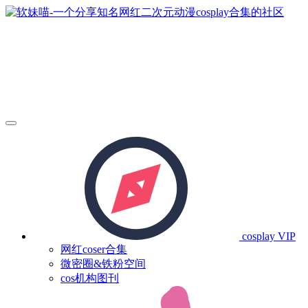
cosplay
VIP
网红coser合集
微密圈&铁粉空间
cos机构图刊