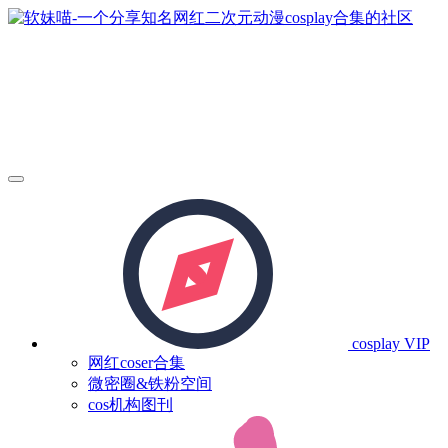
cosplay
VIP
网红coser合集
微密圈&铁粉空间
cos机构图刊