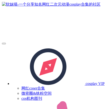
cosplay
VIP
网红coser合集
微密圈&铁粉空间
cos机构图刊