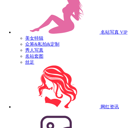
名站写真
VIP
美女特辑
众筹&私拍&定制
秀人写真
名站套图
丝足
网红资讯