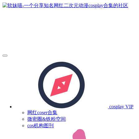
cosplay
VIP
网红coser合集
微密圈&铁粉空间
cos机构图刊