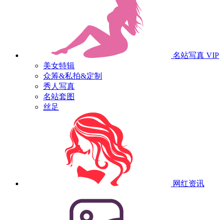
名站写真
VIP
美女特辑
众筹&私拍&定制
秀人写真
名站套图
丝足
网红资讯