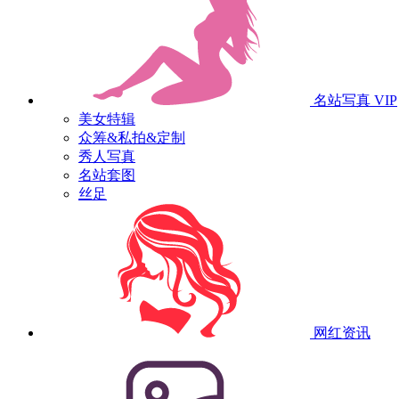
名站写真
VIP
美女特辑
众筹&私拍&定制
秀人写真
名站套图
丝足
网红资讯