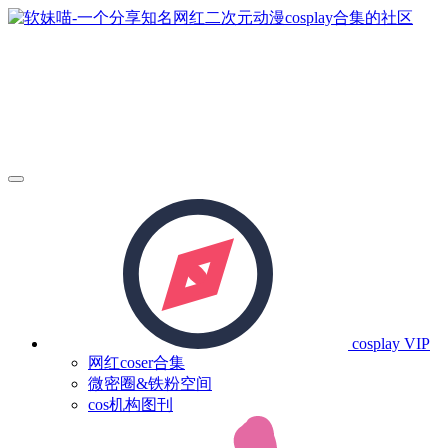
cosplay
VIP
网红coser合集
微密圈&铁粉空间
cos机构图刊