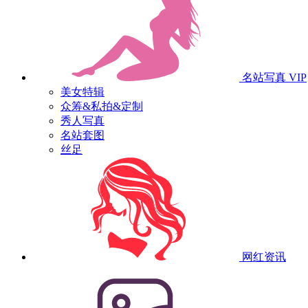
名站写真
VIP
美女特辑
众筹&私拍&定制
秀人写真
名站套图
丝足
网红资讯