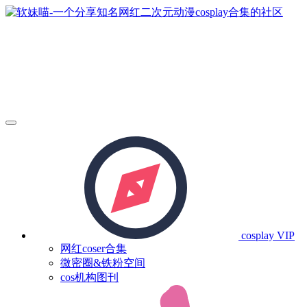
cosplay
VIP
网红coser合集
微密圈&铁粉空间
cos机构图刊