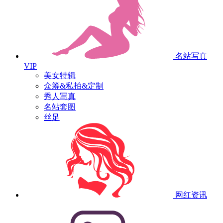
名站写真
VIP
美女特辑
众筹&私拍&定制
秀人写真
名站套图
丝足
网红资讯