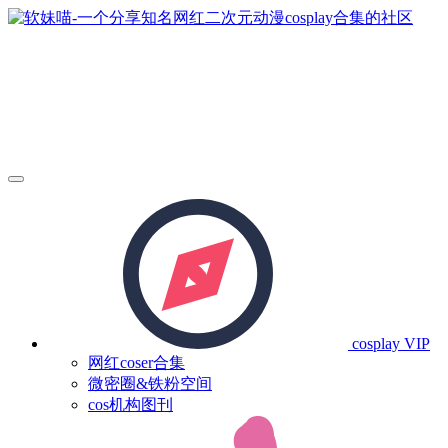
cosplay
VIP
网红coser合集
微密圈&铁粉空间
cos机构图刊