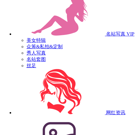
名站写真
VIP
美女特辑
众筹&私拍&定制
秀人写真
名站套图
丝足
网红资讯