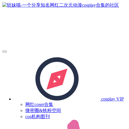
cosplay
VIP
网红coser合集
微密圈&铁粉空间
cos机构图刊