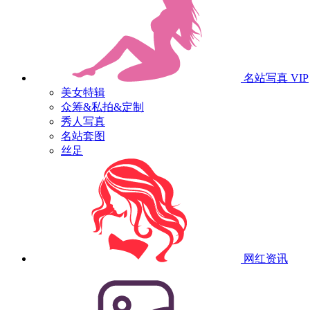
名站写真
VIP
美女特辑
众筹&私拍&定制
秀人写真
名站套图
丝足
网红资讯