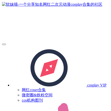
cosplay
VIP
网红coser合集
微密圈&铁粉空间
cos机构图刊