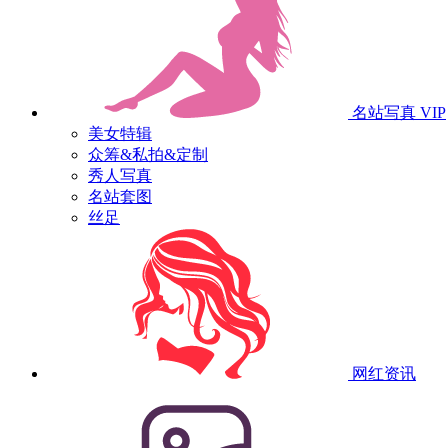
名站写真
VIP
美女特辑
众筹&私拍&定制
秀人写真
名站套图
丝足
网红资讯