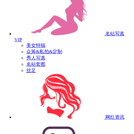
名站写真
VIP
美女特辑
众筹&私拍&定制
秀人写真
名站套图
丝足
网红资讯