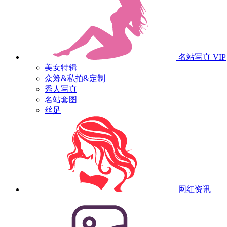
名站写真
VIP
美女特辑
众筹&私拍&定制
秀人写真
名站套图
丝足
网红资讯