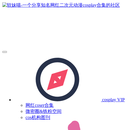
cosplay
VIP
网红coser合集
微密圈&铁粉空间
cos机构图刊