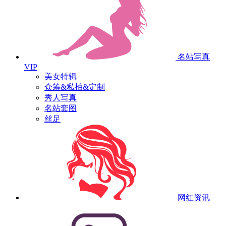
名站写真
VIP
美女特辑
众筹&私拍&定制
秀人写真
名站套图
丝足
网红资讯