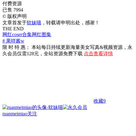
付费资源
已售 7994
©
版权声明
文章首发于
软妹喵
，转载请申明出处，感谢！
THE END
网红coser合集
网红图集
# 果咩酱w
限 时 特 惠： 本站每日持续更新海量美女写真&视频资源，永
久会员仅需128元，全站资源免费下载
点击查看详情
收藏
9
ruanmeimiao
关注