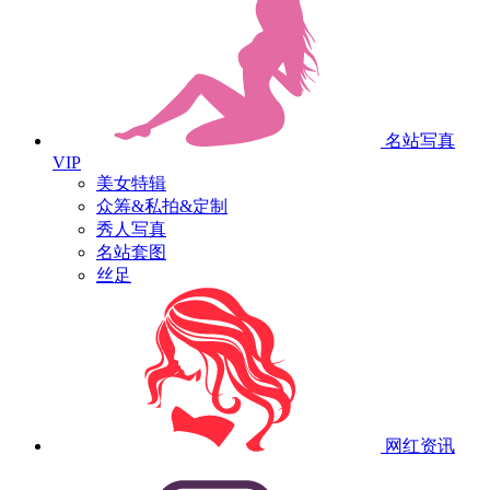
名站写真
VIP
美女特辑
众筹&私拍&定制
秀人写真
名站套图
丝足
网红资讯