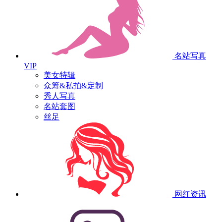
名站写真
VIP
美女特辑
众筹&私拍&定制
秀人写真
名站套图
丝足
网红资讯