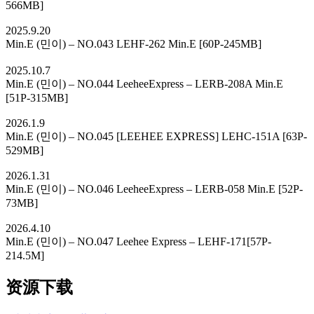
566MB]
2025.9.20
Min.E (민이) – NO.043 LEHF-262 Min.E [60P-245MB]
2025.10.7
Min.E (민이) – NO.044 LeeheeExpress – LERB-208A Min.E
[51P-315MB]
2026.1.9
Min.E (민이) – NO.045 [LEEHEE EXPRESS] LEHC-151A [63P-
529MB]
2026.1.31
Min.E (민이) – NO.046 LeeheeExpress – LERB-058 Min.E [52P-
73MB]
2026.4.10
Min.E (민이) – NO.047 Leehee Express – LEHF-171[57P-
214.5M]
资源下载