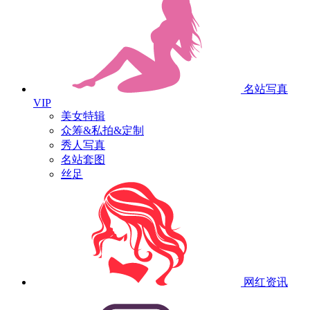
名站写真
VIP
美女特辑
众筹&私拍&定制
秀人写真
名站套图
丝足
网红资讯