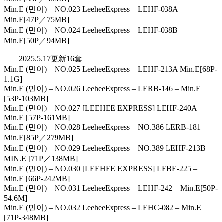
Min.E (민이) – NO.023 LeeheeExpress – LEHF-038A –
Min.E[47P／75MB]
Min.E (민이) – NO.024 LeeheeExpress – LEHF-038B –
Min.E[50P／94MB]
2025.5.17更新16套
Min.E (민이) – NO.025 LeeheeExpress – LEHF-213A Min.E[68P-
1.1G]
Min.E (민이) – NO.026 LeeheeExpress – LERB-146 – Min.E
[53P-103MB]
Min.E (민이) – NO.027 [LEEHEE EXPRESS] LEHF-240A –
Min.E [57P-161MB]
Min.E (민이) – NO.028 LeeheeExpress – NO.386 LERB-181 –
Min.E[85P／279MB]
Min.E (민이) – NO.029 LeeheeExpress – NO.389 LEHF-213B
MIN.E [71P／138MB]
Min.E (민이) – NO.030 [LEEHEE EXPRESS] LEBE-225 –
Min.E [66P-242MB]
Min.E (민이) – NO.031 LeeheeExpress – LEHF-242 – Min.E[50P-
54.6M]
Min.E (민이) – NO.032 LeeheeExpress – LEHC-082 – Min.E
[71P-348MB]