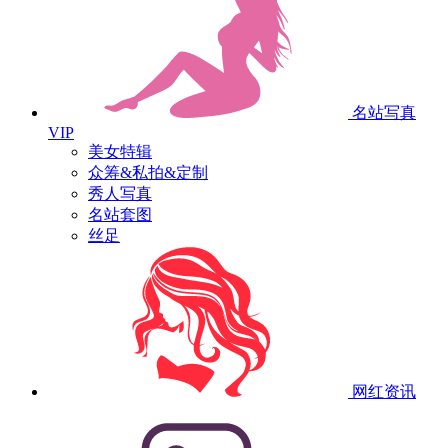
名站写真
VIP
美女特辑
众筹&私拍&定制
秀人写真
名站套图
丝足
网红资讯