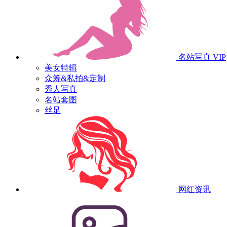
名站写真
VIP
美女特辑
众筹&私拍&定制
秀人写真
名站套图
丝足
网红资讯