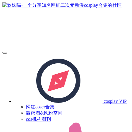
cosplay
VIP
网红coser合集
微密圈&铁粉空间
cos机构图刊