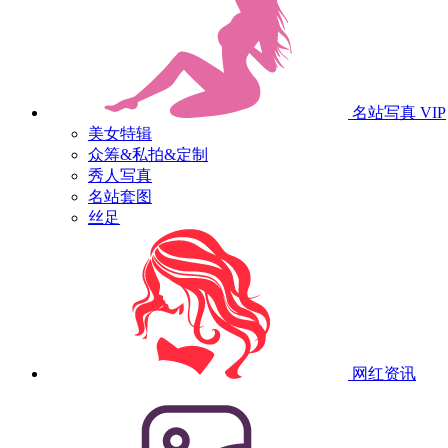
名站写真
VIP
美女特辑
众筹&私拍&定制
秀人写真
名站套图
丝足
网红资讯