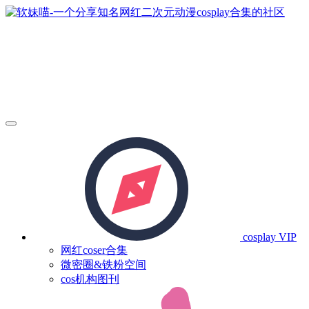
cosplay
VIP
网红coser合集
微密圈&铁粉空间
cos机构图刊