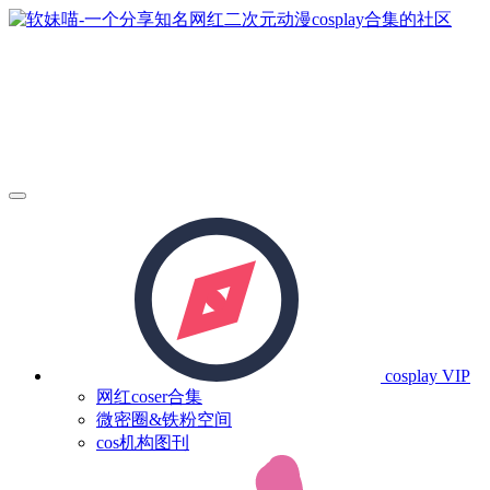
cosplay
VIP
网红coser合集
微密圈&铁粉空间
cos机构图刊