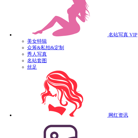
名站写真
VIP
美女特辑
众筹&私拍&定制
秀人写真
名站套图
丝足
网红资讯