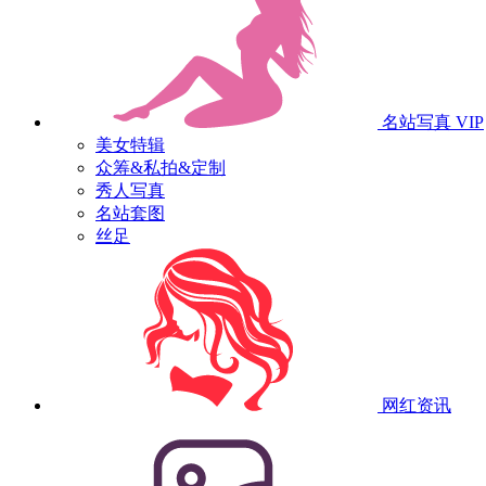
名站写真
VIP
美女特辑
众筹&私拍&定制
秀人写真
名站套图
丝足
网红资讯