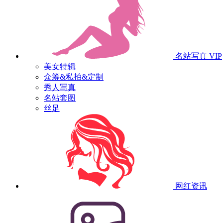
名站写真
VIP
美女特辑
众筹&私拍&定制
秀人写真
名站套图
丝足
网红资讯