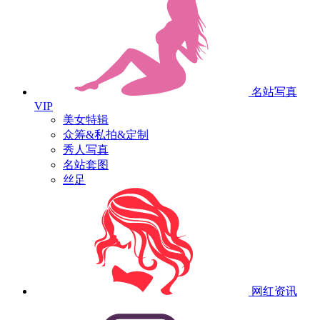
名站写真
VIP
美女特辑
众筹&私拍&定制
秀人写真
名站套图
丝足
网红资讯