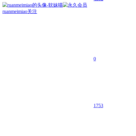
ruanmeimiao
关注
0
1753