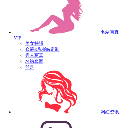
名站写真
VIP
美女特辑
众筹&私拍&定制
秀人写真
名站套图
丝足
网红资讯