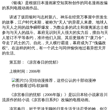
《银魂》是根据日本漫画家空知英秋创作的同名漫画改编
的系列电视动画作品。
讲述了坂田银时与志村新八、神乐在经营万事屋中所发生
的故事，江户时代末期，被称为“天人”的异星人来袭。地球人
与天人之间的战争瞬即爆发，为数众多的武士和攘夷派志士都
参与与天人的战斗。幕府见识到天人强大的实力后，擅自与天
人签订不平等条约，准许他们入国。其后更颁布了“废刀令”，
夺走了武士的刀。自此，天人横行霸道，幕府成为了“傀儡政
权”。在这样的时代，有一个武士与同伴愉快地过着异想天开
的生活。
第五部：《凉宫春日的忧郁》
上映时间：2006年
《凉宫春日的忧郁（2006年版）》是以日本轻小说家谷川
流原作的轻小说《凉宫春日系列》改编的电视动画。
凉宫春日，对于平淡无聊的日常生活无法忍受的她，创立