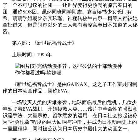
了一个不可思议的社团——让世界变得更热闹的凉宫春日的
团，通称SOS团。虽然同班同学阿虚、寡言读书少女长门有
希、萌萌学姐朝比奈实玖瑠、神秘转校生古泉一树等人都被她
牵扯进来，但是阿虚以外的三人却有着凉宫春日不知道的大秘
密。
第六部：《新世纪福音战士》
上映时间：1995年
《新世纪福音战士》是由GAINAX、龙之子工作室共同制
作的日本动画作品，简称EVA。
一场毁灭人类的灾难来袭，地球面临最后的危机，几位少
年驾驶着EVA战机，开始拯救人类……该片中革命性的强烈意
识流手法，大量宗教、哲学意象的运用，在日本社会掀起被称
为“社会现象”程度的巨大回响与冲击，并成为日本动画史上的
一座里程碑，同时被公认为日本历史中最伟大的动画之一。