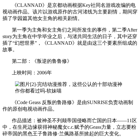
《CLANNAD》是京都动画根据Key社同名游戏改编的电
视动画作品。该片以游戏原作的古河渚线为主要剧情，期间穿
插了学园篇其他女主角的相关剧情。
第一季为主角和女主角们之间所发生的事件，第二季After
story为主角在中学毕业之后，与渚共同生活的日子，其中还穿
插了“幻想世界”，《CLANNAD》就是由这三个要素所组成的
故事。
第二部：《叛逆的鲁鲁修》
上映时间：2006年
《Code Geass 反叛的鲁路修》是由SUNRISE负责动画制
作的原创电视动画作品。
作品描述：被神圣不列颠帝国侵略而亡国的日本——11区
中，在生死边缘获得神秘魔女c.c.赋予的Geass力量，立志要粉
碎帝国的黑色王子鲁路修·兰佩路基所掀起的巨大变化。