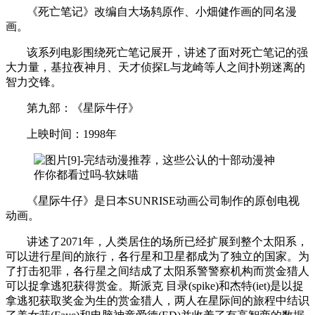
《死亡笔记》改编自大场鸫原作、小畑健作画的同名漫
画。
该系列电影围绕死亡笔记展开，讲述了面对死亡笔记的强
大力量，基拉夜神月、天才侦探L与龙崎等人之间扑朔迷离的
智力交锋。
第九部：《星际牛仔》
上映时间：1998年
《星际牛仔》是日本SUNRISE动画公司制作的原创电视
动画。
讲述了2071年，人类居住的场所已经扩展到整个太阳系，
可以进行星间的旅行，各行星和卫星都成为了独立的国家。为
了打击犯罪，各行星之间结成了太阳系警警察机构而赏金猎人
可以捉拿逃犯获得赏金。斯派克 目录(spike)和杰特(iet)是以捉
拿逃犯获取奖金为生的赏金猎人，两人在星际间的旅程中结识