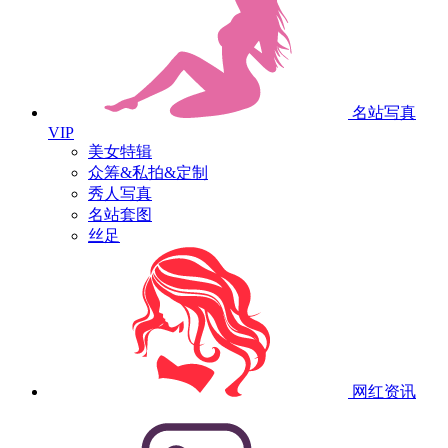
名站写真
VIP
美女特辑
众筹&私拍&定制
秀人写真
名站套图
丝足
网红资讯