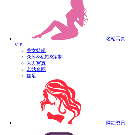
名站写真
VIP
美女特辑
众筹&私拍&定制
秀人写真
名站套图
丝足
网红资讯