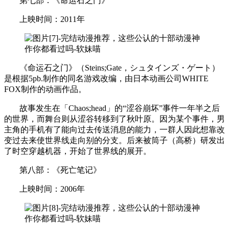
第七部：《命运石之门》
上映时间：2011年
《命运石之门》（Steins;Gate，シュタインズ・ゲート）
是根据5pb.制作的同名游戏改编，由日本动画公司WHITE
FOX制作的动画作品。
故事发生在「Chaos;head」的“涩谷崩坏”事件一年半之后
的世界，而舞台则从涩谷转移到了秋叶原。因为某个事件，男
主角的手机有了能向过去传送消息的能力，一群人因此想靠改
变过去来使世界线走向别的分支。后来被筒子（高桥）研发出
了时空穿越机器，开始了世界线的展开。
第八部：《死亡笔记》
上映时间：2006年