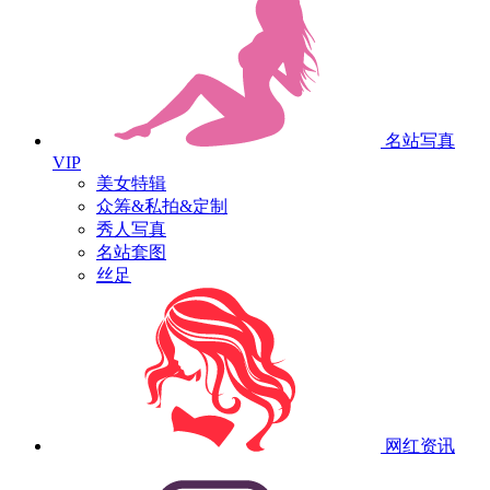
名站写真
VIP
美女特辑
众筹&私拍&定制
秀人写真
名站套图
丝足
网红资讯