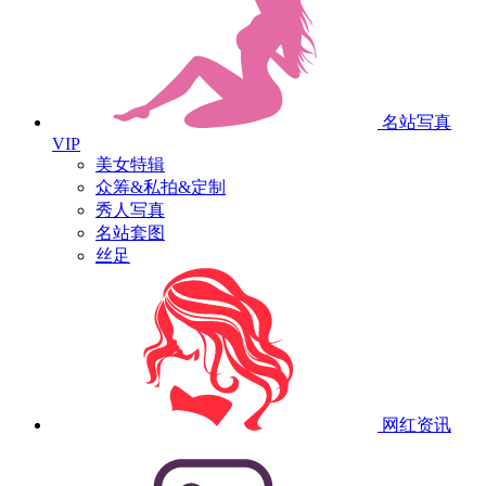
名站写真
VIP
美女特辑
众筹&私拍&定制
秀人写真
名站套图
丝足
网红资讯