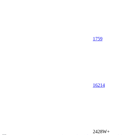
1759
16
214
2428W+