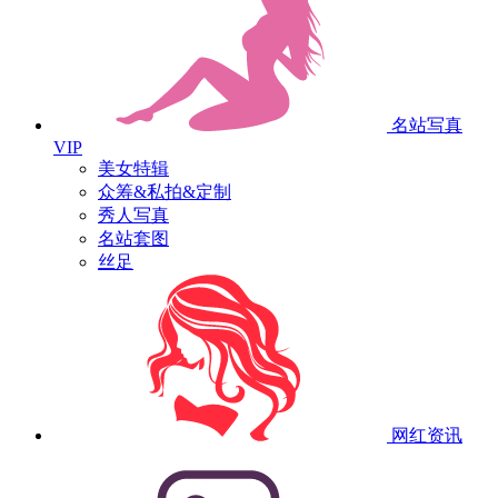
名站写真
VIP
美女特辑
众筹&私拍&定制
秀人写真
名站套图
丝足
网红资讯